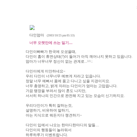
다인엄마
(2003/10/25 pm 05:53)
너무 오랫만에 쓰는 일기....
다인이빠빠가 한국에 오셨을때,
다인이 홈이 휴면상태(?)이 들어가 아직 깨어나지 못하고 있읍니다.
엄마가 너무너무 정신이 없는 관계로...^^::
다인이에게 미안하네요~
우리 다인이 너무너무 예쁘게 자라고 잆읍니다.
정말 너무 예뻐서 품에 품고 다니고 싶을 지경이지요.
너무 총명하고, 밝게 자라는 다인이가 엄마는 고맙읍니다.
가끔 땡깡을 부려서 많이 혼도 나지만,
서서히 하나의 인간으로 완전해 지고 있는 모습이 신기하지요.
우리다인이가 특히 잘하는것,
설명하기, 비유하여 말하기,
아는 지식으로 뭐든지다 챙견하기~
다인이 입에서 나오는 한마디한마디의 말들....
다인이의 행동들이 놀라워서
하루하루가 이벤트랍니다.