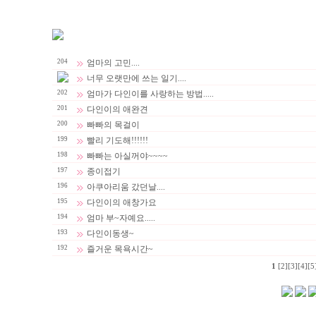
204
엄마의 고민....
너무 오랫만에 쓰는 일기....
202
엄마가 다인이를 사랑하는 방법.....
201
다인이의 애완견
200
빠빠의 목걸이
199
빨리 기도해!!!!!!
198
빠빠는 아실꺼야~~~~
197
종이접기
196
아쿠아리움 갔던날....
195
다인이의 애창가요
194
엄마 부~자예요.....
193
다인이동생~
192
즐거운 목욕시간~
1
[2]
[3]
[4]
[5