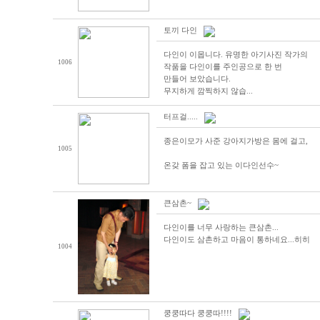
토끼 다인
다인이 이몹니다. 유명한 아기사진 작가의
1006
작품을 다인이를 주인공으로 한 번
만들어 보았습니다.
무지하게 깜찍하지 않습...
터프걸.....
종은이모가 사준 강아지가방은 몸에 걸고,
1005
온갖 폼을 잡고 있는 이다인선수~
큰삼촌~
다인이를 너무 사랑하는 큰삼촌...
다인이도 삼촌하고 마음이 통하네요...히히
1004
쿵쿵따다 쿵쿵따!!!!