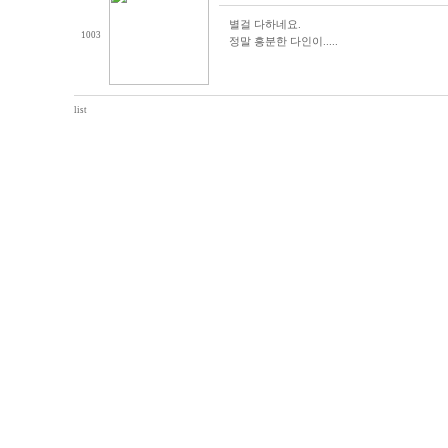
별걸 다하네요.
1003
정말 흥분한 다인이.....
list