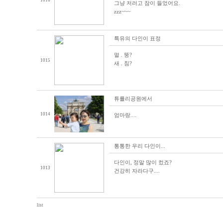
1016
그냥 저러고 잠이 들었어요.
zzz~~~
특유의 다인이 표정
멀 . 뚱?
1015
새 . 침?
튜를리공원에서
1014
엄마랑....
통통한 우리 다인이...
다인이, 정말 많이 컸죠?
1013
건강히 자라다구....
list