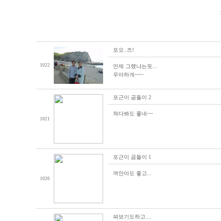
포오..즈!
1022
언제 그럤냐는듯...
우아하게~~~
포근이 곰돌이 2
쳐다봐도 좋네~~
1021
포근이 곰돌이 1
껴안아도 좋고...
1020
펴보기도하고....