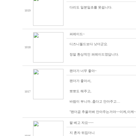
다리도 일분일초를 못쉽니다.
1019
퍼레이드~
디즈니월드보다 낫더군요.
1018
정말 환상적인 퍼레이드였답니다.
팬더가 너무 좋아~
팬더가 좋아서,
뽀뽀도 해주고,
1017
바람이 부니까..춥다고 안아주고....
"팬더곰 추울까봐 안아주는거야~~이케,이케~..
팔 베고 자요~~~
지 혼자 뒤집더니