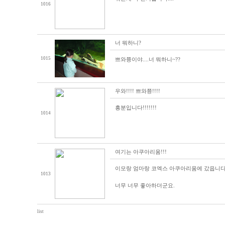
1016
너 뭐하니?
1015
쁘와쭁이야....너 뭐하니~??
우와!!!! 쁘와쭁!!!!
흥분입니다!!!!!!!
1014
여기는 아쿠아리움!!!
이모랑 엄마랑 코엑스 아쿠아리움에 갔읍니다
1013
너무 너무 좋아하더군요.
list