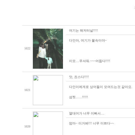
여기는 해저터널!!!!
다인아, 여기가 물속이야~
1022
이모....무셔워.~~~어둡다!!!!
앗, 죠스다!!!!
다인이에게로 상어들이 모여드는것 같아요.
1021
섬찟.......!!!!!
열대어가 너무 이뻐서....
엄마~ 이거봐!!! 너무 이쁘다~~
1020