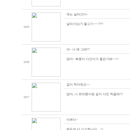
재는 날라간다~
날라가는(?) 물고기~~~???
1019
야~ 너 왜 그래??
엄마~ 빠쭁이 다인이가 좋은가봐~~^^
1018
같이 찍어줘요~~
엄마, 나 쁘와쭁이랑 같이 샤진 찍을래!!!
1017
이쁘다~
뭐든게 다 신기합니다....^^