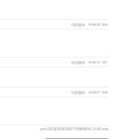
다인엄마
03-06-08
2045
다인엄마
01-04-16
910
다인엄마
02-08-07
1044
[1]
[2]
[3]
[4]
[5]
[6]
7
[8]
[9]
[10]
..
[110]
next
prev