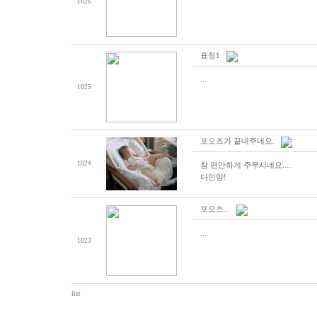
1026
표정1
...
1025
포오즈가 끝내주네요.
1024
참 편안하게 주무시네요.....
다인양!
포오즈...
...
1023
list