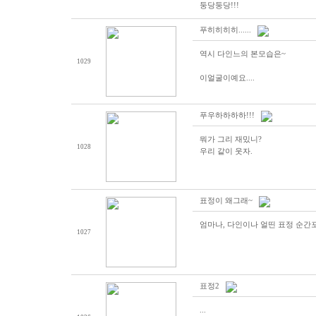
둥당둥당!!!
푸히히히히......
역시 다인느의 본모습은~
1029
이얼굴이예요....
푸우하하하하!!!
뭐가 그리 재밌니?
1028
우리 같이 웃자.
표정이 왜그래~
엄마나, 다인이나 얼띤 표정 순간
1027
표정2
...