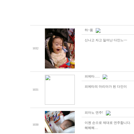
하~품
신나고 자고 일어난 다인느~~
1032
피에타......
피에타의 마리아가 된 다인이
1031
피아노 연주!
이젠 손으로 제대로 연주합니다.
1030
헤헤헤....