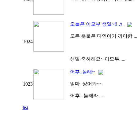
오늘은 이모부 생일~!! ♬
모든 촛불은 다인이가 꺼야함.....
1024
생일 축하해요~ 이모부.....
어후..놀래~
엄마. 샹어봐~~
1023
어후...놀래라......
list