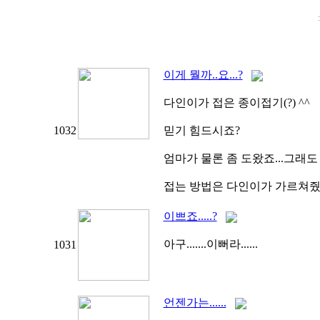
이게 뭘까..요...?
다인이가 접은 종이접기(?) ^^
1032
믿기 힘드시죠?
엄마가 물론 좀 도왔죠...그래도
접는 방법은 다인이가 가르쳐줬답
이쁘죠.....?
아구.......이뻐라......
1031
언젠가는......