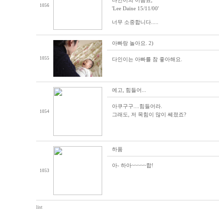
다인이의 이름표,
1056
'Lee Daïne 15/11/00'
너무 소중합니다.....
아빠랑 놀아요. 2)
1055
다인이는 아빠를 참 좋아해요.
에고, 힘들어...
아쿠구구....힘들어라.
1054
그래도, 저 목힘이 많이 쎄졌죠?
하품
아- 하아~~~~~합!
1053
list