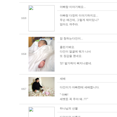
아빠랑 이야기해요...
아빠랑 다정히 이야기하지요...
1059
무슨 얘긴데, 그렇게 재미있니?
엄마도 껴주라.
잠 청하는다인이...
졸린가봐요.
다인이 얼굴에 뭐가 나서
1058
또 장갑을 꼈네요.
앗! 발가락이 삐지나왔네.
세배
다인이가 아빠한테 세배합니다.
1057
" 아빠!
세뱃돈 꼭 주야 돼..!!!"
하나님의 선물