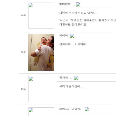
헤헤헤헤....
다인이 웃기기는 정말 쉬워요.
1069
'다인아..'하고 한번 불러주면서 활짝 웃어주
다인이도 같이 웃지요.
헤헤헤
간지러워.....카아하하
1068
헤제제.....
우리 예쁜다인이.....
1067
헤어지기 아쉬워...