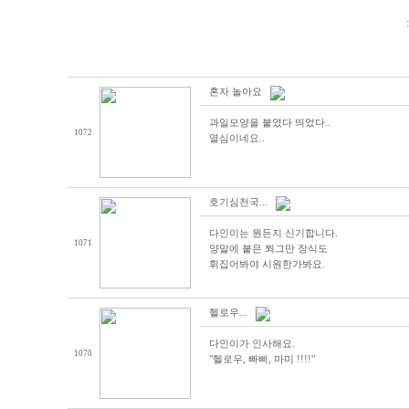
혼자 놀아요
과일모양을 붙였다 띄었다..
1072
열심이네요..
호기심천국...
다인이는 뭔든지 신기합니다.
1071
양말에 붙은 쬐그만 장식도
휘집어봐야 시원한가봐요.
헬로우...
다인이가 인사해요.
1070
"헬로우, 빠삐, 마미 !!!!"