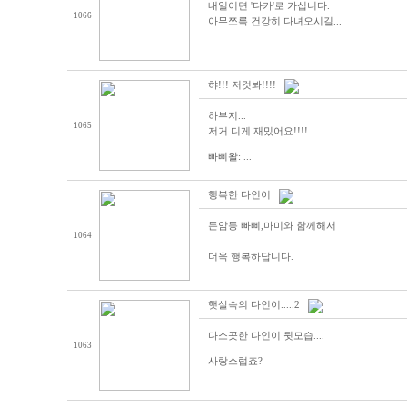
내일이면 '다카'로 가십니다.
1066
아무쪼록 건강히 다녀오시길...
햐!!! 저것봐!!!!
하부지...
1065
저거 디게 재밌어요!!!!
빠삐왈: ...
행복한 다인이
돈암동 빠삐,마미와 함께해서
1064
더욱 행복하답니다.
햇살속의 다인이.....2
다소곳한 다인이 뒷모습....
1063
사랑스럽죠?