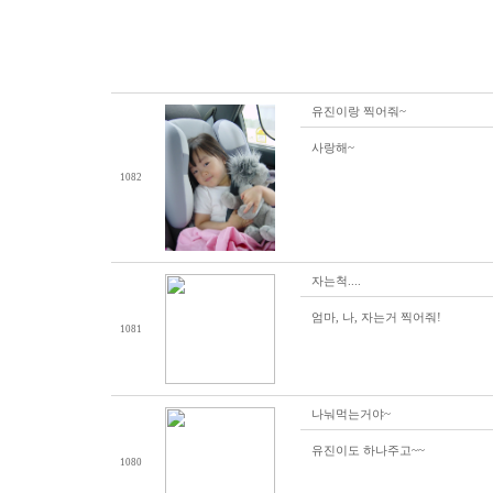
유진이랑 찍어줘~
사랑해~
1082
자는척....
엄마, 나, 자는거 찍어줘!
1081
나눠먹는거야~
유진이도 하나주고~~
1080