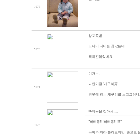
1076
창포꽃밭
드디어 나비를 찾았는데,
1075
찍히진않았네요.
이거는.....
다인이왈 '개구리꽃'.....
1074
연못에 있는 개구리를 보고그러나
빠삐용을 찾아서.....
"빠삐용!!!빠삐용!!!!!"
1073
목이 터져라 불러보지만, 숲으로 들