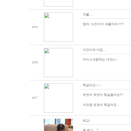
괴물....
엄마, 다인이가 괴물이야~!!!!
1079
다인이와 아킴....
아이스크림먹는 다인느~
1078
똑같아요~~~
무엇이 무엇이 똑같을까요??
1077
이모랑 표정이 똑같아요...
애교~
뭔 애교....?