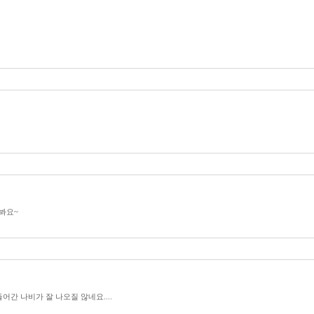
봐요~
어간 나비가 잘 나오질 않네요....