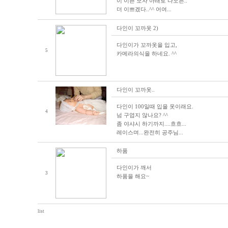
이 이쁜 모자 아래로 나오믄..
더 이쁘겠다..^^ 어여...
다인이 꼬까옷 2)
다인이가 꼬까옷을 입고,
5
카메라의식을 하네요. ^^
다인이 꼬까옷..
다인이 100일때 입을 옷이래요.
4
넘 구엽지 않나요? ^^
좀 야샤시 하기까지....흐흐...
레이스며...완전히 공주님...
하품
다인이가 깨서
3
하품을 해요~
list