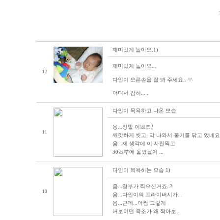
재미있게 놀아요.1)
재미있게 놀아요...
12
다인이 오른손을 잘 봐 주세요.. ^^
어디서 감히.....
다인이 목욕하고 나온 모습
옹...정말 이쁘죠?
11
깨깟하게 씻고, 막 나와서 물기를 닦고 있네요
음...제 생각에 이 사진찍고
30초후에 울었을거 ...
다인이 목욕하는 모습 1)
음...형부가 찍으신거죠..?
10
음...다인이의 프라이버시가...
음...근데...어쩜 그렇게
커보이던 욕조가 왜 짝아보...