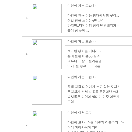
다인이 자는 모습 3)
다인이 전용 이동 침대에서의 낮잠...
9
정말 편해 보이는구만..^^
하지만..다인이의 점점 탱탱해져가는
볼이 넘 눈에 ...
다인이 자는 모습 2)
백마탄 왕자를 기다리나....
8
손에 들린 이쁜(?) 꽃과
너무나도 잘 어울리는걸...
역시..울 형부의 코디는
다인이 자는 모습 1)
원래 지금 다인이가 쓰고 있는 모자가
7
무지하게 커서 사용을 못했더랬는데...
솜씨좋은 다인이 엄마가 아주 이쁘게
고쳐...
다인이 이쁜 모자
다인이 모자...어쩜 이렇게 이쁠쑤가...^^
6
어여 머리카락이 자라