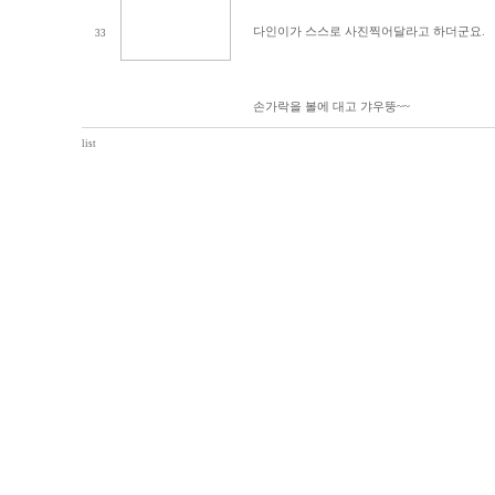
다인이가 스스로 사진찍어달라고 하더군요.
33
손가락을 볼에 대고 갸우뚱~~
list