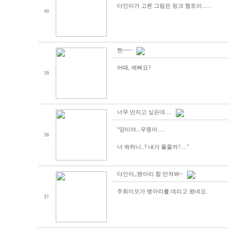
다인이가 고른 그림은 핑크 햄토리......
40
짠~~~
어때, 예뻐요?
39
너무 만지고 싶은데....
"양이야...무똥아.....
38
너 뭐하니..? 내가 풀줄까?...."
다인아,,병아리 함 만져봐~
주희이모가 병아리를 데리고 왔네요.
37