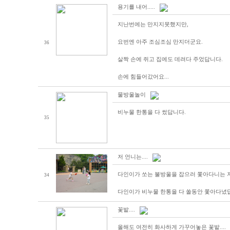
용기를 내어.....
지난번에는 만지지못했지만,
요번엔 아주 조심조심 만지더군요.
36
살짝 손에 쥐고 집에도 데려다 주었답니다.
손에 힘들어갔어요...
물방울놀이
비누물 한통을 다 썼답니다.
35
저 언니는....
다인이가 쏘는 불방울을 잡으러 쫓아다니는 저 아
34
다인이가 비누물 한통을 다 쏠동안 쫓아다녔
꽃밭....
올해도 여전히 화사하게 가꾸어놓은 꽃밭....