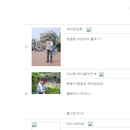
우리큰삼촌~
영원한 다인이의 물주~^^
42
내사랑 하이빌마미~♥
백호가 왠일로 깨어있네요.
올때마다 자더니.....
41
졸고있구나?
face painting~