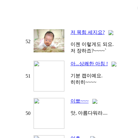
저 목힘 세지요?
52
이젠 이렇게도 되요.
저 장하죠?~~~~`
아...상쾌한 아침 !
기분 캡이예요.
51
히히히~~~~
이뽀~~~
앗, 아름다워라....
50