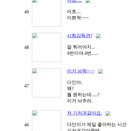
어흐.....
어흐....
49
이쁜척~~~
시험감독관?
잘 찍어야지...
48
4번이야.4번......
이거 놔줘~~~
다인아,
47
왜?
뭘 원하는데.....?
이거 놔주라.
저 기저귀갈아요.
다인이가 제일 좋아하는 시간
46
기저귀갈아줄때....