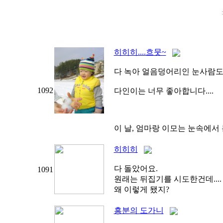
히히히....흐뭇~
다 녹아 얼음덩어리인 눈사람
1092
다인이는 너무 좋아합니다....
이 날, 엄마랑 이모는 눈속에서
히히히
다 돌았어요.
1091
원래는 뒤집기를 시도한건데....
왜 이렇게 됐지?
흥분의 도가니