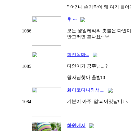
" 어? 내 손가락이 왜 여기 들어
후~~
모든 생일케익의 촛불은 다인이
1086
안그러면 혼나요~ ^^
회전목마...
다인이가 공주님....?
1085
왕자님찾아 출발!!!
화이코다녀와서....
기분이 아주 '업'되어있답니다.
1084
화원에서