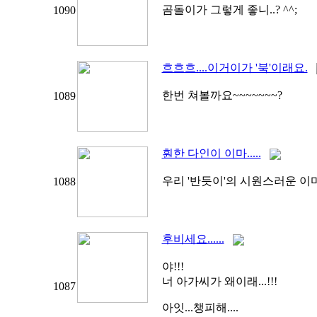
곰돌이가 그렇게 좋니..? ^^;
1090
흐흐흐....이거이가 '북'이래요.
한번 쳐볼까요~~~~~~~?
1089
훤한 다인이 이마.....
우리 '반듯이'의 시원스러운 이마.
1088
후비세요......
야!!!
너 아가씨가 왜이래...!!!
1087
아잇...챙피해....