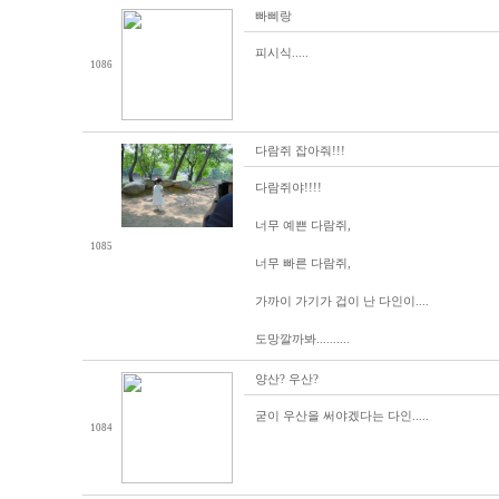
빠삐랑
피시식.....
1086
다람쥐 잡아줘!!!
다람쥐야!!!!
너무 예쁜 다람쥐,
1085
너무 빠른 다람쥐,
가까이 가기가 겁이 난 다인이....
도망깔까봐..........
양산? 우산?
굳이 우산을 써야겠다는 다인.....
1084