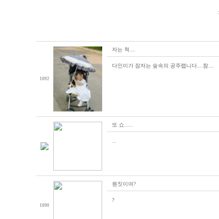
자는 척....
다인이가 잠자는 숲속의 공주랩니다....참....
1092
또 쇼......
...
뭔짓이여?
?
1090