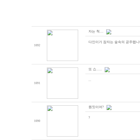
자는 척....
다인이가 잠자는 숲속의 공주랩니다...
1092
또 쇼......
...
1091
뭔짓이여?
?
1090