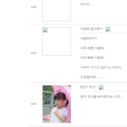
피시식.....
1086
다람쥐 잡아줘!!!
다람쥐야!!!!
너무 예쁜 다람쥐,
1085
너무 빠른 다람쥐,
가까이 가기가 겁이 난 다인이....
도망깔까봐..........
양산? 우산?
굳이 우산을 써야겠다는 다인.....
1084