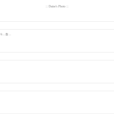
::: Daine's Photo :::
.참....