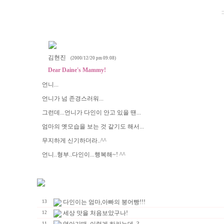
:
김현진
(2000/12/20 pm 09:08)
Dear Daine's Mammy!
언니...
언니가 넘 존경스러워...
그런데...언니가 다인이 안고 있을 땐...
엄마의 옛모습을 보는 것 같기도 해서...
무지하게 신기하더라..^^
언니..형부..다인이...행복해~! ^^
다인이는 엄마,아빠의 붕어빵!!!
13
세상 맛을 처음보았구나!
12
11