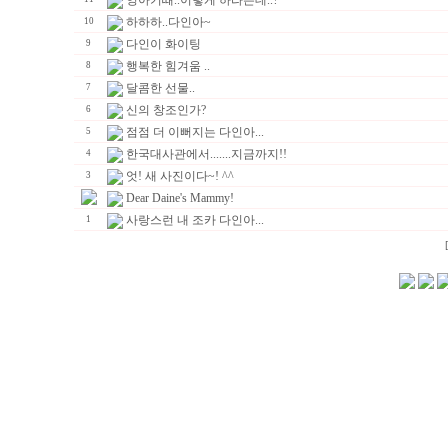
영아기때..이렇게 하라는데..?
하하하..다인아~
10
다인이 화이팅
9
행복한 힘겨움 ..
8
달콤한 선물..
7
신의 창조인가?
6
점점 더 이뻐지는 다인아...
5
한국대사관에서.......지금까지!!
4
엇! 새 사진이다~! ^^
3
Dear Daine's Mammy!
사랑스런 내 조카 다인아...
1