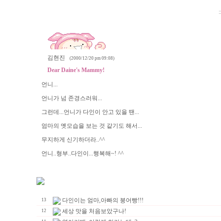
:
김현진
(2000/12/20 pm 09:08)
Dear Daine's Mammy!
언니...
언니가 넘 존경스러워...
그런데...언니가 다인이 안고 있을 땐...
엄마의 옛모습을 보는 것 같기도 해서...
무지하게 신기하더라..^^
언니..형부..다인이...행복해~! ^^
다인이는 엄마,아빠의 붕어빵!!!
13
세상 맛을 처음보았구나!
12