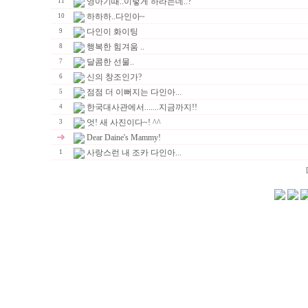
영아기때..이렇게 하라는데..?
11
하하하..다인아~
10
다인이 화이팅
9
행복한 힘겨움 ..
8
달콤한 선물..
7
신의 창조인가?
6
점점 더 이뻐지는 다인아...
5
한국대사관에서.......지금까지!!
4
엇! 새 사진이다~! ^^
3
Dear Daine's Mammy!
사랑스런 내 조카 다인아...
1