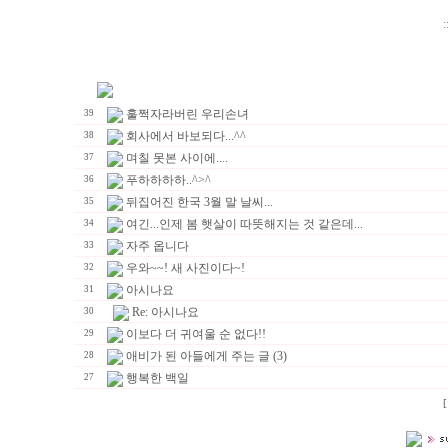
:
훌쩍자라버린 우리손녀
39
회사에서 바보되다...^^
38
며칠 못본 사이에....
37
푸하하하하..^>^
36
뒤집어진 한국 3월 말 날씨...
35
여긴...인제 봄 햇살이 따뜻해지는 것 같은데...
34
자주 옵니다
33
우와~~! 새 사진이다~!
32
아시나요
31
Re: 아시나요
30
이보다 더 귀여울 순 없다!!
29
애비가 된 아들에게 주는 글 (3)
28
행복한 백일
27
[