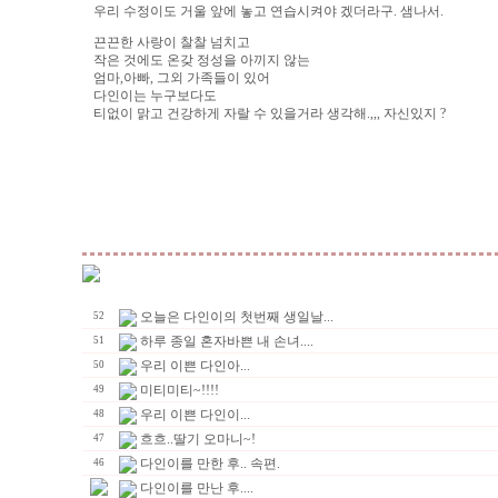
우리 수정이도 거울 앞에 놓고 연습시켜야 겠더라구. 샘나서.
끈끈한 사랑이 찰찰 넘치고
작은 것에도 온갖 정성을 아끼지 않는
엄마,아빠, 그외 가족들이 있어
다인이는 누구보다도
티없이 맑고 건강하게 자랄 수 있을거라 생각해.,,, 자신있지 ?
오늘은 다인이의 첫번째 생일날...
52
하루 종일 혼자바쁜 내 손녀....
51
우리 이쁜 다인아...
50
미티미티~!!!!
49
우리 이쁜 다인이...
48
흐흐..딸기 오마니~!
47
다인이를 만한 후.. 속편.
46
다인이를 만난 후....