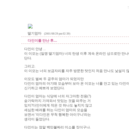
:
딸기엄마
(2001/08/29 pm 02:39)
다인이를 만난 후....
다인이 안녕 ...
이 이모는 (일명 딸기엄마) 너의 탄생 이후 계속 온라인 상으로만 만
단다.
그리고.
이 이모는 너의 보금자리를 자주 방문한 탓인지 처음 만나도 낯설지 않
이모도 벌써 두 공주의 엄마가 되었지만
다인이 엄마의 아기때 모습부터 보아 온 이모는 너를 안고 있는 다인
신기하고 예쁘게 보였단다.
다인이 엄마는 식당에 너의 자그마한 전용(?)
숟가락까지 가져와서 맛있는 것을 떠주는 거
있지?다인이에게 작은 것 하나도 놓치지 않고
세심한 배려를 하는 다인이 엄마의 모습을
보면서 '이다인은 무척 행복한 아이구나'라는
생각이 들었단다.
다인이는 정말 백만불짜리 미소를 짓더구나.