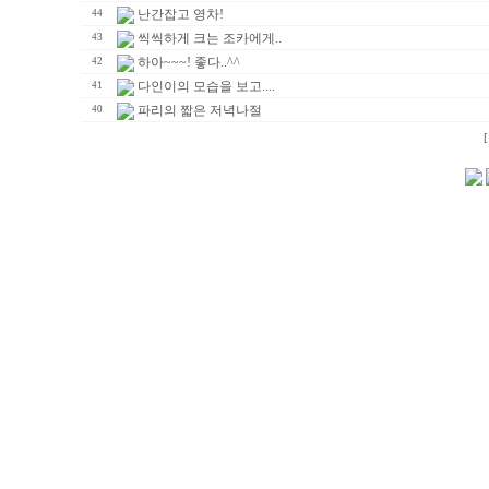
난간잡고 영차!
44
씩씩하게 크는 조카에게..
43
하아~~~! 좋다..^^
42
다인이의 모습을 보고....
41
파리의 짧은 저녁나절
40
[