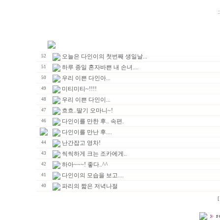
:
오늘은 다인이의 첫번째 생일날...
52
하루 종일 혼자바쁜 내 손녀....
51
우리 이쁜 다인아...
50
미티미티~!!!!
49
우리 이쁜 다인이...
48
흐흐..딸기 오마니~!
47
다인이를 만한 후.. 속편.
46
다인이를 만난 후....
난간잡고 영차!
44
씩씩하게 크는 조카에게..
43
하아~~~! 좋다..^^
42
다인이의 모습을 보고....
41
파리의 짧은 저녁나절
40
[