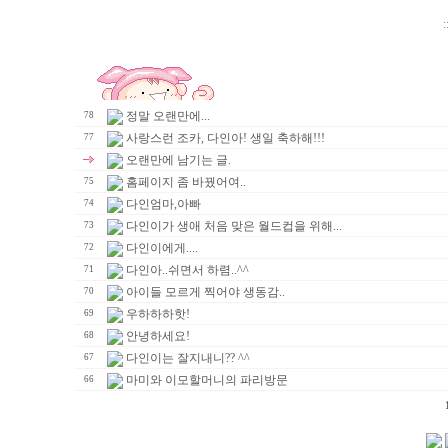
:
정말 오랜만에...
78
사랑스런 조카, 다인아! 생일 축하해!!!
77
오랜만에 남기는 글.
홈페이지 좀 바꿨어여..
75
다인엄마,아빠
74
다인이가 생애 처음 맞은 월드컵을 위해...
73
다인이에게....
72
다인아..쉬면서 하렴..^^
71
아이들 모르게 찍어야 생동감..
70
우하하하핫!
69
안녕하세요!
68
다인이는 잘지내니?? ^^
67
마미와 이모할머니의 파리방문
66