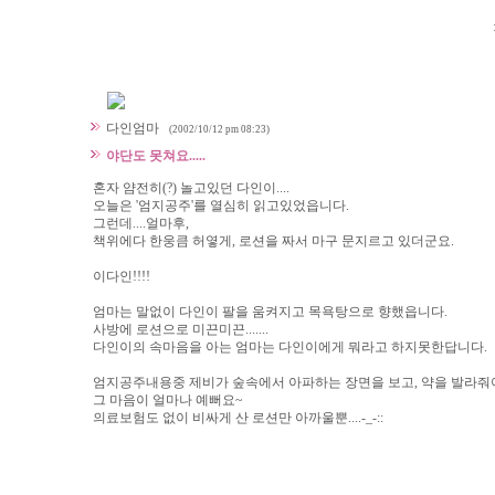
다인엄마
(2002/10/12 pm 08:23)
야단도 못쳐요.....
혼자 얌전히(?) 놀고있던 다인이....
오늘은 '엄지공주'를 열심히 읽고있었읍니다.
그런데....얼마후,
책위에다 한웅큼 허옇게, 로션을 짜서 마구 문지르고 있더군요.
이다인!!!!
엄마는 말없이 다인이 팔을 움켜지고 목욕탕으로 향했읍니다.
사방에 로션으로 미끈미끈.......
다인이의 속마음을 아는 엄마는 다인이에게 뭐라고 하지못한답니다.
엄지공주내용중 제비가 숲속에서 아파하는 장면을 보고, 약을 발라줘야
그 마음이 얼마나 예뻐요~
의료보험도 없이 비싸게 산 로션만 아까울뿐....-_-::