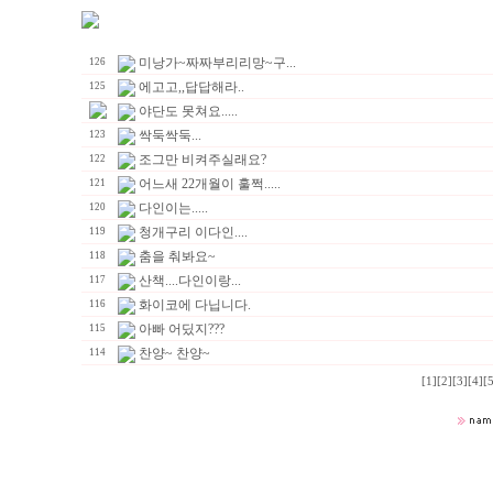
미낭가~짜짜부리리망~구...
126
에고고,,답답해라..
125
야단도 못쳐요.....
싹둑싹둑...
123
조그만 비켜주실래요?
122
어느새 22개월이 훌쩍.....
121
다인이는.....
120
청개구리 이다인....
119
춤을 춰봐요~
118
산책....다인이랑...
117
화이코에 다닙니다.
116
아빠 어딨지???
115
찬양~ 찬양~
114
[1]
[2]
[3]
[4]
[