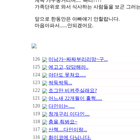
계속 갸우뚱거리며...."빠리????"
가족단위로 와서 식사하는 사람들을 보곤 그러
앞으로 한동안은 아빠얘기 안할랍니다.
마음아파서......안되겠어요.
126
미낭가~짜짜부리리망~구...
125
에고고,,답답해라..
124
야단도 못쳐요.....
123
싹둑싹둑...
122
조그만 비켜주실래요?
121
어느새 22개월이 훌쩍.....
120
다인이는.....
119
청개구리 이다인....
118
춤을 춰봐요~
117
산책....다인이랑...
116
화이코에 다닙니다.