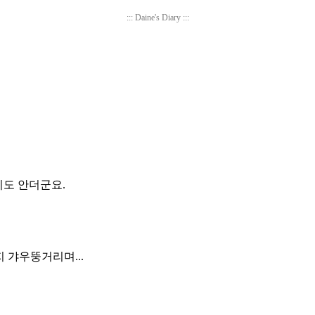
::: Daine's Diary :::
찾지도 안더군요.
지 갸우뚱거리며...