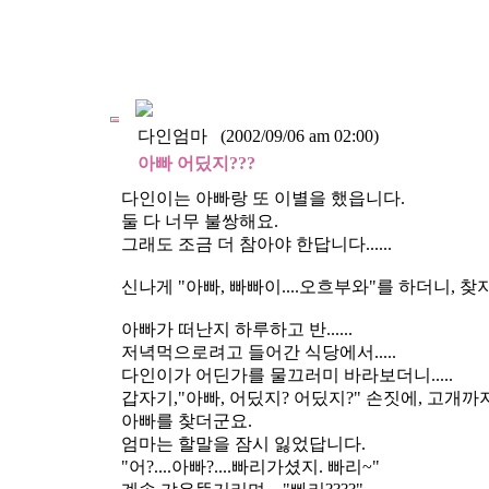
다인엄마
(2002/09/06 am 02:00)
아빠 어딨지???
다인이는 아빠랑 또 이별을 했읍니다.
둘 다 너무 불쌍해요.
그래도 조금 더 참아야 한답니다......
신나게 "아빠, 빠빠이....오흐부와"를 하더니, 
아빠가 떠난지 하루하고 반......
저녁먹으로려고 들어간 식당에서.....
다인이가 어딘가를 물끄러미 바라보더니.....
갑자기,"아빠, 어딨지? 어딨지?" 손짓에, 고개까
아빠를 찾더군요.
엄마는 할말을 잠시 잃었답니다.
"어?....아빠?....빠리가셨지. 빠리~"