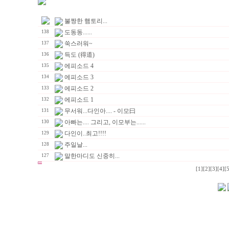
불짱한 햄토리...
도동동......
138
쑥스러워~
137
득도 (得道)
136
에피소드 4
135
에피소드 3
134
에피소드 2
133
에피소드 1
132
무서워...다인아.... - 이모曰
131
아빠는.... 그리고, 이모부는......
130
다인이..최고!!!!
129
주일날...
128
말한마디도 신중히...
127
[1]
[2]
[3]
[4]
[