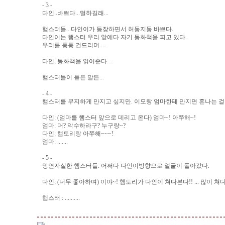
- 3 -
다인..바쁘다...멀하길래...
햄스터들...다인이가 등장하면서 허둥지둥 바쁘다.
다인이는 햄스터 우리 앞에다 자기 동화책을 피고 있다.
우리를 퉁퉁 건드리며....
다인, 동화책을 읽어준다....
햄스터들이 듣든 말든...
- 4 -
햄스터를 무지하게 만지고 싶지만. 이모랑 엄마한테 만지면 혼나는 걸
다인: (엄마를 햄스터 앞으로 데리고 온다) 엄마~! 아쭈해~!
엄마: 머? 악수하라구? 누구랑~?
다인: 햄토리랑 아쭈해~~~!
엄마: .......
- 5 -
망연자실한 햄스터들. 어쩌다 다인이방향으로 얼굴이 돌아갔다.
다인: (너무 좋아하며) 이야~! 햄토리가 다인이 쳐다본다!! ... 많이 쳐다본다!!!!
햄스터 : ..........