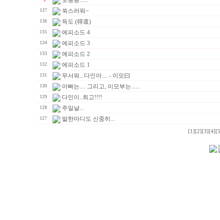
도동동......
쑥스러워~
137
득도 (得道)
136
에피소드 4
135
에피소드 3
134
에피소드 2
133
에피소드 1
132
무서워...다인아.... - 이모曰
131
아빠는.... 그리고, 이모부는......
130
다인이..최고!!!!
129
주일날...
128
말한마디도 신중히...
127
[1]
[2]
[3]
[4]
[