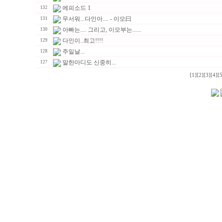
에피소드 1
132
무서워...다인아.... - 이모曰
131
아빠는.... 그리고, 이모부는......
130
다인이..최고!!!!
129
주일날...
128
말한마디도 신중히...
127
[1]
[2]
[3]
[4]
[