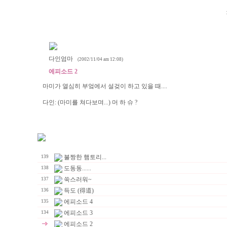
다인엄마
(2002/11/04 am 12:08)
에피소드 2
마미가 열심히 부엌에서 설겆이 하고 있을 때....
다인: (마미를 쳐다보며...) 머 하 슈 ?
불짱한 햄토리...
139
도동동......
138
쑥스러워~
137
득도 (得道)
136
에피소드 4
135
에피소드 3
134
에피소드 2