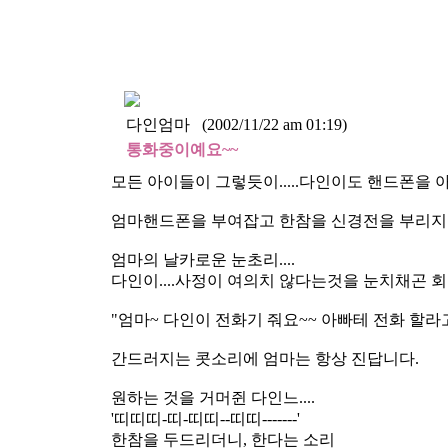
다인엄마
(2002/11/22 am 01:19)
통화중이예요~~
모든 아이들이 그렇듯이.....다인이도 핸드폰을 
엄마핸드폰을 부여잡고 한참을 신경전을 부리지
엄마의 날카로운 눈초리....
다인이....사정이 여의치 않다는것을 눈치채곤 회유
"엄마~ 다인이 전화기 줘요~~ 아빠테 전화 할라고요~
간드러지는 콧소리에 엄마는 항상 진답니다.
원하는 것을 거머쥔 다인느....
'띠띠띠-띠-띠띠--띠띠-------'
한참을 두드리더니, 한다는 소리