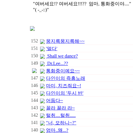
"여버세요!? 여버세요!!!?? 엄마, 통화중이야...."
"( -_-::)"
152
뭉지륵뭉지륵해~~
151
'멀다'
150
Shall we dance?
149
Dr.Lee...??
통화중이예요~~
147
다인이의 즉흥노래
146
마미, 치즈줘요~!
145
다인이의 '두시 반'
144
어둡다~
143
꼴라 꼴라 라~
142
털취....털취.....
141
"너, 모하니~?"
140
엄마..왜...?