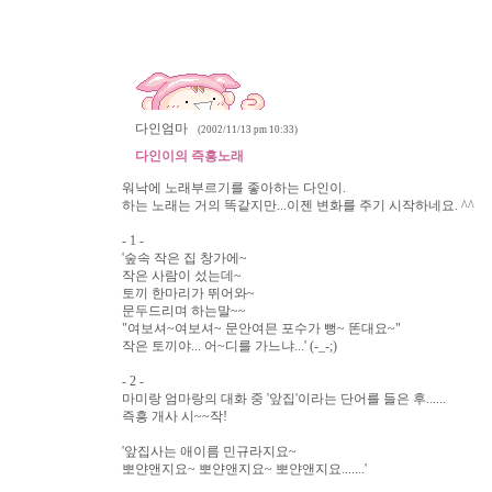
다인엄마
(2002/11/13 pm 10:33)
다인이의 즉흥노래
워낙에 노래부르기를 좋아하는 다인이.
하는 노래는 거의 똑같지만...이젠 변화를 주기 시작하네요. ^^
- 1 -
'숲속 작은 집 창가에~
작은 사람이 섰는데~
토끼 한마리가 뛰어와~
문두드리며 하는말~~
"여보셔~여보셔~ 문안여믄 포수가 뻥~ 똔대요~"
작은 토끼야... 어~디를 가느냐...' (-_-;)
- 2 -
마미랑 엄마랑의 대화 중 '앞집'이라는 단어를 들은 후......
즉흥 개사 시~~작!
'앞집사는 애이름 민규라지요~
뽀얀앤지요~ 뽀얀앤지요~ 뽀얀앤지요.......'