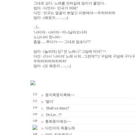
그대로 섰다. 노래를 안하길래 엄마가 물었다..
엄마 : 다인아~ 민규가 어때?
다인 : 민규는 얼굴이 뽀얗고 이쁜애야~~우하하하하
엄마 : (왜웃지.......-_-;)
- 3 -
'나비야~ 나비야~ 이니날라오너라
노난나비 힌나비~
춤을......추다가~~~ 그대로 멈초다!!!'
엄마 : (놀라며) 잉? 먼 노래니? 그담에 머야? ^^
다인 : (다시 '나비야' 노래 시작...그런데!!!) '구담에 구담에 구
우하하하하하하하하'
엄마 : (또 왜웃지.....-_-;)
152
뭉지륵뭉지륵해~~
151
'멀다'
150
Shall we dance?
149
Dr.Lee...??
148
통화중이예요~~
다인이의 즉흥노래
146
마미, 치즈줘요~!