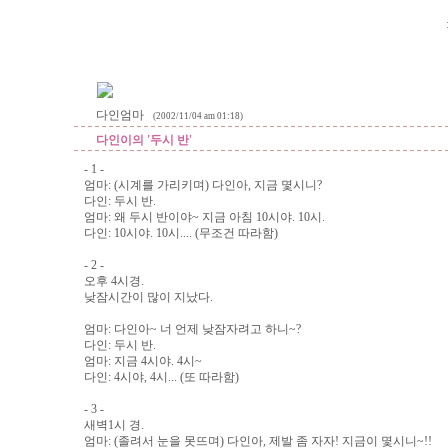
다인엄마
(2002/11/04 am 01:18)
다인이의 '두시 반'
- 1 -
엄마: (시계를 가리키며) 다인아, 지금 몇시니?
다인: 두시 반.
엄마: 왜 두시 반이야~ 지금 아침 10시야. 10시.
다인: 10시야. 10시.... (무조건 따라함)
- 2 -
오후 4시경.
낮잠시간이 많이 지났다.
엄마: 다인아~ 너 언제 낮잠자려고 하니~?
다인: 두시 반.
엄마: 지금 4시야. 4시~
다인: 4시야, 4시... (또 따라함)
- 3 -
새벽1시 경.
엄마: (졸려서 눈을 못뜨며) 다인아, 제발 좀 자자! 지금이 몇시니~!!