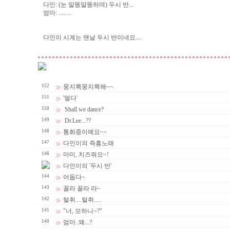
다인: (눈 말똥말똥하며) 두시 반...
엄마: ........
다인이 시계는 맨날 두시 반이네요....
152
뭉지륵뭉지륵해~~
151
'멀다'
150
Shall we dance?
149
Dr.Lee...??
148
통화중이예요~~
147
다인이의 즉흥노래
146
마미, 치즈줘요~!
다인이의 '두시 반'
144
어둡다~
143
꼴라 꼴라 라~
142
털취....털취.....
141
"너, 모하니~?"
140
엄마..왜...?