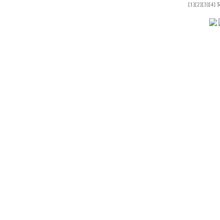
[1]
[2]
[3]
[4]
5