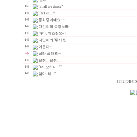
Shall we dance?
150
Dr.Lee...??
149
통화중이예요~~
148
다인이의 즉흥노래
147
마미, 치즈줘요~!
146
다인이의 '두시 반'
145
어둡다~
144
꼴라 꼴라 라~
털취....털취.....
142
"너, 모하니~?"
141
엄마..왜...?
140
[1]
[2]
[3]
[4]
5