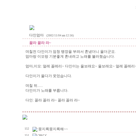
다인엄마
(2002/11/04 am 12:56)
꼴라 꼴라 라~
며칠전 다인이가 엄청 땡깡을 부려서 혼냈더니 울더군요.
엄마랑 이모랑 기분좋게 혼내려고 노래를 불러줬습니다.
엄마,이모: 얼레 꼴레리~ 다인이는 울보래요~ 울보래요~ 얼레 꼴레
다인이가 울다가 웃었습니다.
며칠 뒤......
다인이가 노래를 부릅니다.
다인: 꼴라 꼴라 라~ 꼴라 꼴라 라~
뭉지륵뭉지륵해~~
152
'멀다'
151