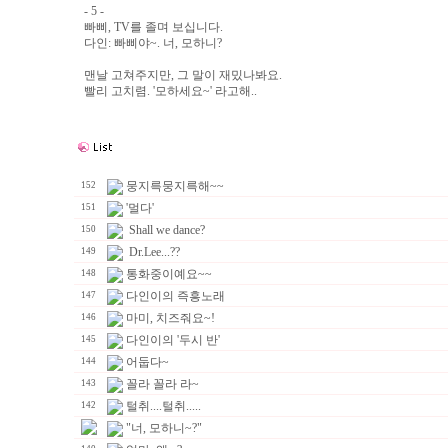
- 5 -
빠삐, TV를 졸며 보십니다.
다인: 빠삐야~. 너, 모하니?
맨날 고쳐주지만, 그 말이 재밌나봐요.
빨리 고치렴. '모하세요~' 라고해..
뭉지륵뭉지륵해~~
152
'멀다'
151
Shall we dance?
150
Dr.Lee...??
149
통화중이예요~~
148
다인이의 즉흥노래
147
마미, 치즈줘요~!
146
다인이의 '두시 반'
145
어둡다~
144
꼴라 꼴라 라~
143
털취....털취.....
142
"너, 모하니~?"