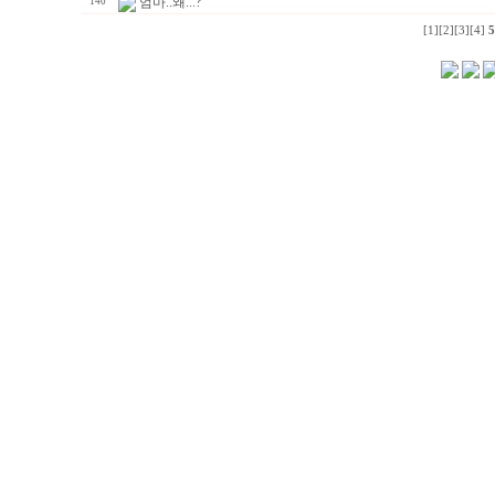
엄마..왜...?
140
[1]
[2]
[3]
[4]
5