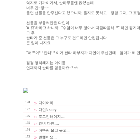
억지로 가까이가서, 싼타무릎엔 앉았는데....
너무 긴~장~~
울면 선물을 안주신다고 했으니까, 울지도 못하고....정말 그때, 그 표정은 
선물을 부둥켜안은 다인이.....
'비쥬'하라고 하니까..."수염이 너무 많아서 따끔따끔해!!!" 하면 튕기
그 후.....
싼타가 준 선물은 그 누구도 건드리면 안된답니다.
큰 일이 나지요.......
"어!!!어!!! 안돼!!! 이거 싼타 하부지가 다인이 주신건데....엄마가 왜 만
점점 영리해지는 아이들....
언제까지 싼타를 믿을까요~? ^^
178
다이어리
177
다인's story
176
로그인해야지....
175
효녀 다인.....
174
아빠랑 울고 웃고....
173
변했어요....