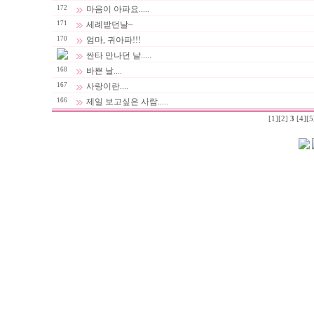
172
마음이 아파요.....
171
세례받던날~
170
엄마, 귀아파!!!
싼타 만나던 날.....
168
바쁜 날....
167
사랑이란....
166
제일 보고싶은 사람.....
[1]
[2]
3
[4]
[5