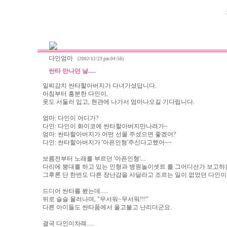
다인엄마
(2002/12/23 pm 04:56)
싼타 만나던 날.....
일찌감치 싼타할아버지가 다녀가셨답니다.
아침부터 흥분한 다인이,
옷도 서둘러 입고, 현관에 나가서 엄마나오길 기다립니다.
엄마: 다인이 어디가?
다인: 다인이 화이코에 싼타할아버지만나려가~
엄마: 싼타할아버지가 어떤 선물 주셨으면 좋겠어?
다인: 싼타할아버지가 '아픈인형'주신다고했어~~
보름전부터 노래를 부르던 '아픈인형'....
다리에 붕대를 하고 있는 인형과 병원놀이셋트 를 그어디선가 보고하
그후론 단 한번도 다른 장난감을 사달라고 조르는 일이 없었던 다인이...
드디어 싼타를 봤는데.....
뒤로 슬슬 물러나며, "무서워~무서워!!!"
다른 아이들도 싼타품에서 울고불고 난리더군요.
결국 다인이차례.....