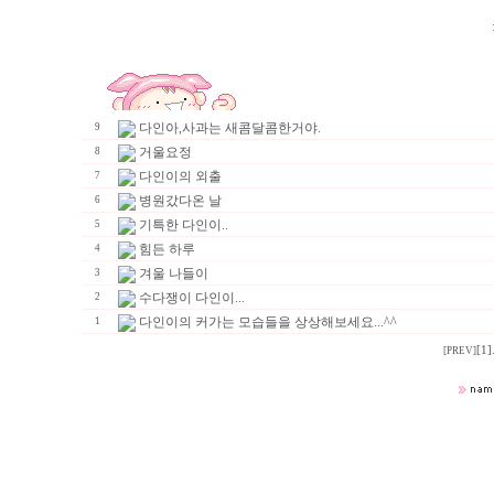
다인아,사과는 새콤달콤한거야.
9
거울요정
8
다인이의 외출
7
병원갔다온 날
6
기특한 다인이..
5
힘든 하루
4
겨울 나들이
3
수다쟁이 다인이...
2
다인이의 커가는 모습들을 상상해보세요...^^
1
[1]
[PREV]