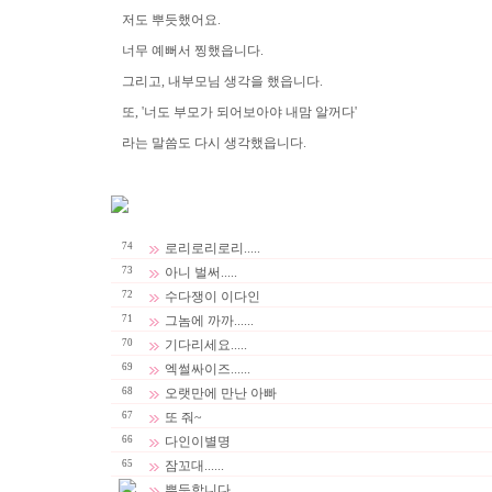
저도 뿌듯했어요.
너무 예뻐서 찡했읍니다.
그리고, 내부모님 생각을 했읍니다.
또, '너도 부모가 되어보아야 내맘 알꺼다'
라는 말씀도 다시 생각했읍니다.
74
로리로리로리.....
73
아니 벌써.....
72
수다쟁이 이다인
71
그놈에 까까......
70
기다리세요.....
69
엑썰싸이즈......
68
오랫만에 만난 아빠
67
또 줘~
66
다인이별명
65
잠꼬대......
뿌듯합니다.....