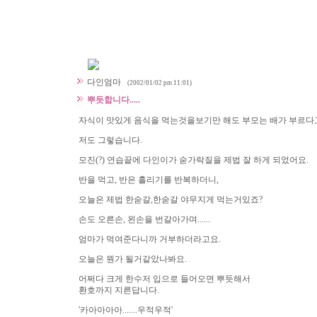
다인엄마
(2002/01/02 pm 11:01)
뿌듯합니다.....
자식이 맛있게 음식을 먹는것을보기만 해도 부모는 배가 부르다고
저도 그렇습니다.
모진(?) 연습끝에 다인이가 숟가락질을 제법 잘 하게 되었어요.
반을 먹고, 반은 흘리기를 반복하더니,
오늘은 제법 한숟갈,한숟갈 야무지게 먹는거있죠?
손도 오른손, 왼손을 번갈아가며......
엄마가 먹여준다니까 거부하더라고요.
오늘은 뭔가 될거같았나봐요.
어쩌다 크게 한수저 입으로 들어오면 뿌듯해서
환호까지 지른답니다.
'카아아아아.......우적우적'