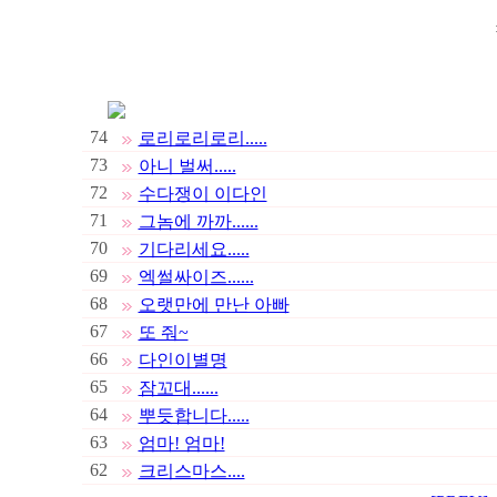
74
로리로리로리.....
73
아니 벌써.....
72
수다쟁이 이다인
71
그놈에 까까......
70
기다리세요.....
69
엑썰싸이즈......
68
오랫만에 만난 아빠
67
또 줘~
66
다인이별명
65
잠꼬대......
64
뿌듯합니다.....
63
엄마! 엄마!
62
크리스마스....