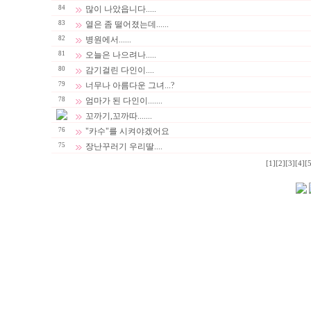
84
많이 나았읍니다.....
83
열은 좀 떨어졌는데......
82
병원에서......
81
오늘은 나으려나.....
80
감기걸린 다인이....
79
너무나 아름다운 그녀...?
78
엄마가 된 다인이.......
꼬까기,꼬까따.......
76
"카수"를 시켜야겠어요
75
장난꾸러기 우리딸....
[1]
[2]
[3]
[4]
[