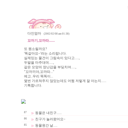
다인엄마
(2002/02/08 am 01:38)
꼬까기,꼬까따.......
또 뭔소릴까요?
'똑같아요~'라는 소리랍니다.
실제있는 물건이 그림속이 있다고.....,
두발을 마주대며.....,
같은 모양의 장난감을 부딪치며.....,
"꼬까끼야,꼬까따..."
에고..우리 똑똑이...
몇번 가르쳐주지 않았는데도 어쩜 저렇게 잘 아는지......
기특합니다.
87
동물은 내친구......
86
친구가 놀러왔어요~
85
동물원간 날.....