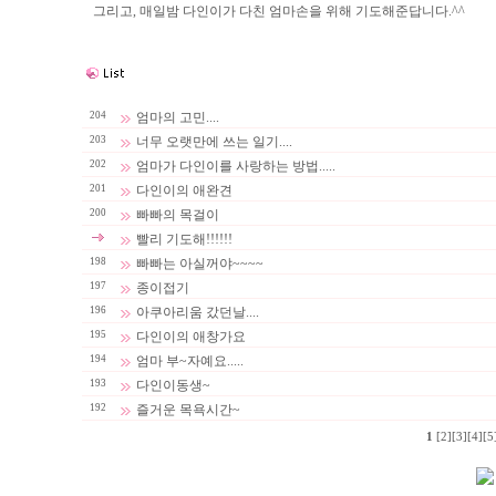
그리고, 매일밤 다인이가 다친 엄마손을 위해 기도해준답니다.^^
204
엄마의 고민....
203
너무 오랫만에 쓰는 일기....
202
엄마가 다인이를 사랑하는 방법.....
201
다인이의 애완견
200
빠빠의 목걸이
빨리 기도해!!!!!!
198
빠빠는 아실꺼야~~~~
197
종이접기
196
아쿠아리움 갔던날....
195
다인이의 애창가요
194
엄마 부~자예요.....
193
다인이동생~
192
즐거운 목욕시간~
1
[2]
[3]
[4]
[5