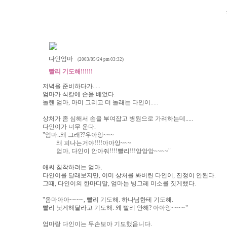
다인엄마
(2003/05/24 pm 03:32)
빨리 기도해!!!!!!
저녁을 준비하다가.....
엄마가 식칼에 손을 베었다.
놀랜 엄마, 마미 그리고 더 놀래는 다인이.....
상처가 좀 심해서 손을 부여잡고 병원으로 가려하는데.....
다인이가 너무 운다.
"엄마..왜 그래??우아앙~~~
왜 피나는거야!!!!아아앙~~~
엄마, 다인이 안아줘!!!!빨리!!!앙앙앙~~~~"
애써 침착하려는 엄마,
다인이를 달래보지만, 이미 상처를 봐버린 다인이, 진정이 안된다.
그때, 다인이의 한마디말, 엄마는 빙그레 미소를 짓게했다.
"옴마아아~~~~, 빨리 기도해. 하나님한테 기도해.
빨리 낫게해달라고 기도해. 왜 빨리 안해? 아아앙~~~~"
엄마랑 다인이는 두손보아 기도했읍니다.