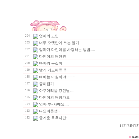
엄마의 고민....
204
너무 오랫만에 쓰는 일기....
203
엄마가 다인이를 사랑하는 방법.....
202
다인이의 애완견
201
빠빠의 목걸이
200
빨리 기도해!!!!!!
199
빠빠는 아실꺼야~~~~
198
종이접기
197
아쿠아리움 갔던날....
196
다인이의 애창가요
195
엄마 부~자예요.....
194
다인이동생~
193
즐거운 목욕시간~
192
1
[2]
[3]
[4]
[5