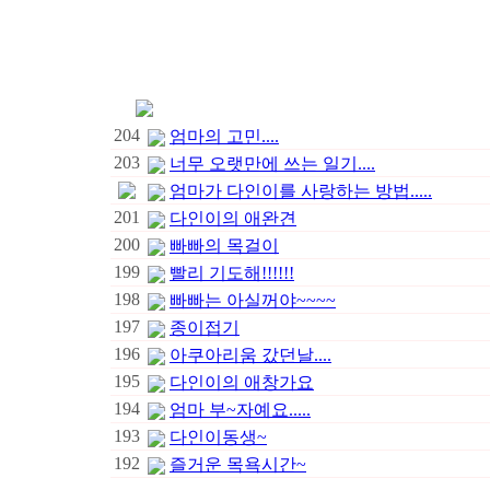
204
엄마의 고민....
203
너무 오랫만에 쓰는 일기....
엄마가 다인이를 사랑하는 방법.....
201
다인이의 애완견
200
빠빠의 목걸이
199
빨리 기도해!!!!!!
198
빠빠는 아실꺼야~~~~
197
종이접기
196
아쿠아리움 갔던날....
195
다인이의 애창가요
194
엄마 부~자예요.....
193
다인이동생~
192
즐거운 목욕시간~