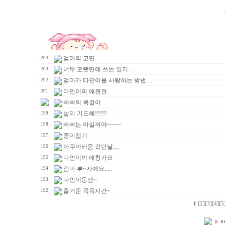
엄마의 고민....
204
너무 오랫만에 쓰는 일기....
203
엄마가 다인이를 사랑하는 방법.....
202
다인이의 애완견
201
빠빠의 목걸이
빨리 기도해!!!!!!
199
빠빠는 아실꺼야~~~~
198
종이접기
197
아쿠아리움 갔던날....
196
다인이의 애창가요
195
엄마 부~자예요.....
194
다인이동생~
193
즐거운 목욕시간~
192
1
[2]
[3]
[4]
[5