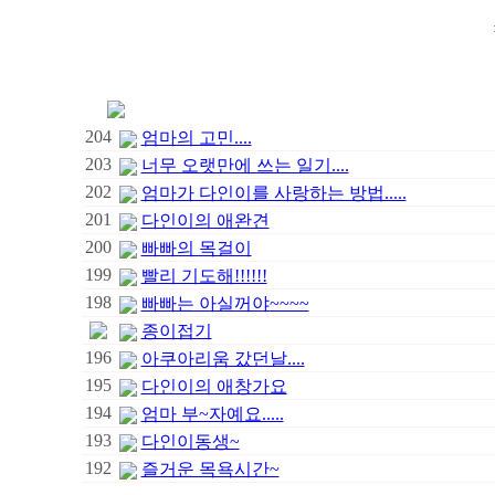
204
엄마의 고민....
203
너무 오랫만에 쓰는 일기....
202
엄마가 다인이를 사랑하는 방법.....
201
다인이의 애완견
200
빠빠의 목걸이
199
빨리 기도해!!!!!!
198
빠빠는 아실꺼야~~~~
종이접기
196
아쿠아리움 갔던날....
195
다인이의 애창가요
194
엄마 부~자예요.....
193
다인이동생~
192
즐거운 목욕시간~