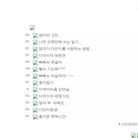
엄마의 고민....
204
너무 오랫만에 쓰는 일기....
203
엄마가 다인이를 사랑하는 방법.....
202
다인이의 애완견
201
빠빠의 목걸이
200
빨리 기도해!!!!!!
199
빠빠는 아실꺼야~~~~
198
종이접기
197
아쿠아리움 갔던날....
다인이의 애창가요
195
엄마 부~자예요.....
194
다인이동생~
193
즐거운 목욕시간~
192
1
[2]
[3]
[4]
[5