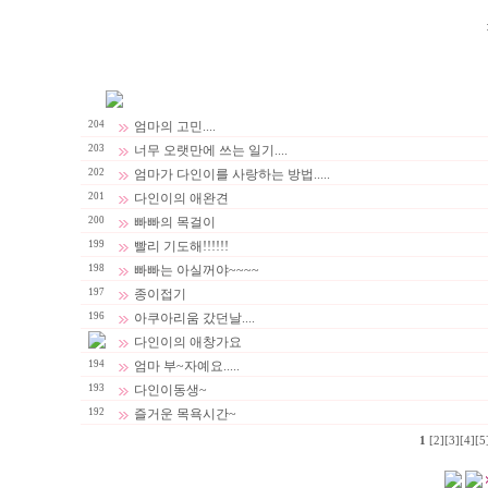
204
엄마의 고민....
203
너무 오랫만에 쓰는 일기....
202
엄마가 다인이를 사랑하는 방법.....
201
다인이의 애완견
200
빠빠의 목걸이
199
빨리 기도해!!!!!!
198
빠빠는 아실꺼야~~~~
197
종이접기
196
아쿠아리움 갔던날....
다인이의 애창가요
194
엄마 부~자예요.....
193
다인이동생~
192
즐거운 목욕시간~
1
[2]
[3]
[4]
[5