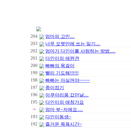
204
엄마의 고민....
203
너무 오랫만에 쓰는 일기....
202
엄마가 다인이를 사랑하는 방법.....
201
다인이의 애완견
200
빠빠의 목걸이
199
빨리 기도해!!!!!!
198
빠빠는 아실꺼야~~~~
197
종이접기
196
아쿠아리움 갔던날....
195
다인이의 애창가요
엄마 부~자예요.....
193
다인이동생~
192
즐거운 목욕시간~