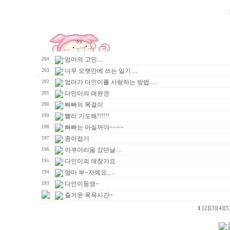
엄마의 고민....
204
너무 오랫만에 쓰는 일기....
203
엄마가 다인이를 사랑하는 방법.....
202
다인이의 애완견
201
빠빠의 목걸이
200
빨리 기도해!!!!!!
199
빠빠는 아실꺼야~~~~
198
종이접기
197
아쿠아리움 갔던날....
196
다인이의 애창가요
195
엄마 부~자예요.....
194
다인이동생~
193
즐거운 목욕시간~
1
[2]
[3]
[4]
[5