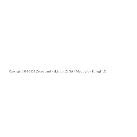
Zeroboard
/ skin by
ZINA
/ Modify by Hijugi
ⓢ
Copyright 1999-2026