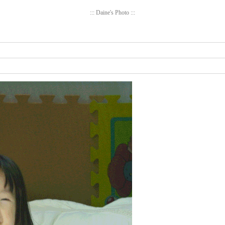
::: Daine's Photo :::