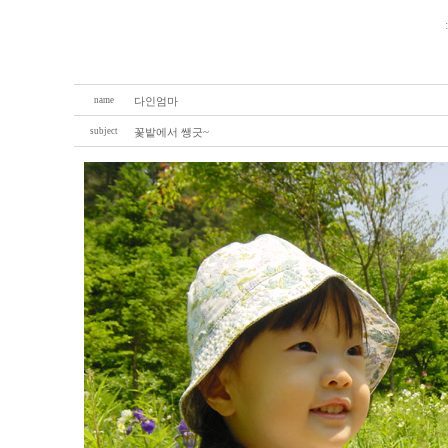
name
다인엄마
subject
꽃밭에서 쌩긋~