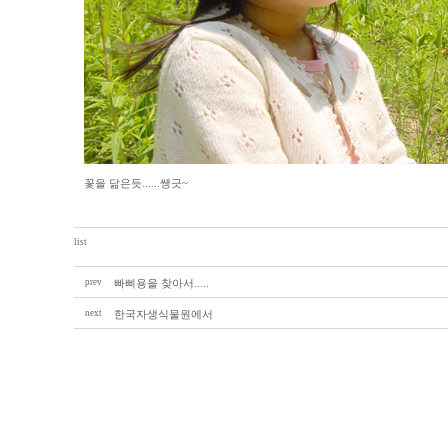
꽃을 닮은듯......쌩긋~
list
prev
빠삐용을 찾아서.....
next
한국자생식물원에서