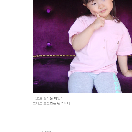
극도로 졸리운 다인이....
그래도 포오즈는 완벽하게......
list