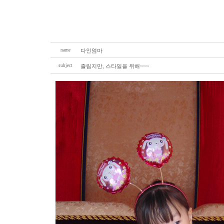
name
다인엄마
subject
졸립지만, 스타일을 위해~~~