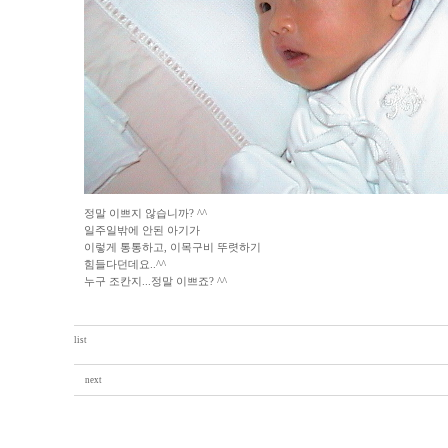
정말 이쁘지 않습니까? ^^
일주일밖에 안된 아기가
이렇게 통통하고, 이목구비 뚜렷하기
힘들다던데요..^^
누구 조칸지...정말 이쁘죠? ^^
list
next